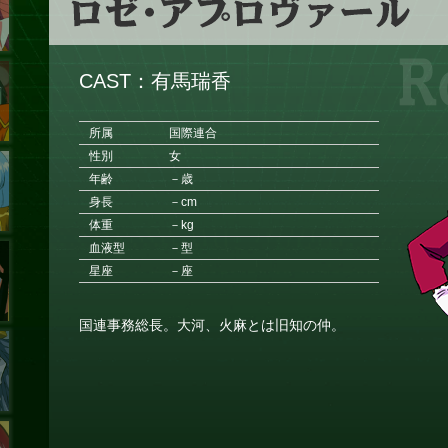
CAST：有馬瑞香
所属
国際連合
性別
女
年齢
－歳
身長
－cm
体重
－kg
血液型
－型
星座
－座
国連事務総長。大河、火麻とは旧知の仲。